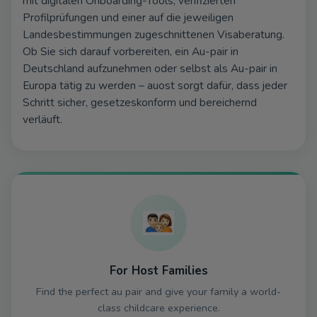
mit digitalen Onboarding-Tools, verifizierten
Luxembourg
Profilprüfungen und einer auf die jeweiligen
Landesbestimmungen zugeschnittenen Visaberatung.
Iceland
Ob Sie sich darauf vorbereiten, ein Au-pair in
Poland
Deutschland aufzunehmen oder selbst als Au-pair in
Europa tätig zu werden – auost sorgt dafür, dass jeder
Czech Republic
Schritt sicher, gesetzeskonform und bereichernd
verläuft.
Malta
Portugal
Turkey
UAE / Dubai
USA
For Host Families
Find the perfect au pair and give your family a world-
class childcare experience.