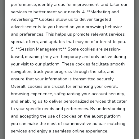
performance, identify areas for improvement, and tailor our
Costs & Requirements
services to better meet your needs. 4. **Marketing and
France
Aupair Costs and Requirements
Advertising:** Cookies allow us to deliver targeted
advertisements to you based on your browsing behavior
Italy
🏡 Au-pair-Kosten verstehen
and preferences. This helps us promote relevant services,
special offers, and updates that may be of interest to you.
Austria
Gastfamilie zu werden muss weder kompliziert noch
5. **Session Management:** Some cookies are session-
teuer sein. Bei auost setzen wir auf Transparenz –
Switzerland
based, meaning they are temporary and only active during
damit Sie genau wissen, was Sie erwartet.
your visit to our platform. These cookies facilitate smooth
Netherlands
navigation, track your progress through the site, and
Typische Au-pair-Kosten in Europa umfassen ein
ensure that your information is transmitted securely.
monatliches Taschengeld (ca. 280–450 €) sowie
Belgium
Overall, cookies are crucial for enhancing your overall
Unterkunft und Verpflegung durch die Gastfamilie. In
browsing experience, safeguarding your account security,
manchen Ländern können zusätzlich Kosten für
Denmark
and enabling us to deliver personalized services that cater
Sprachkurse, Versicherungen oder öffentliche
to your specific needs and preferences. By understanding
Verkehrsmittel anfallen.
Norway
and accepting the use of cookies on the auost platform,
Bei auost gibt es keine versteckten Agenturgebühren
you can make the most of our innovative au pair matching
Sweden
oder Zwischenhändler – Sie treten direkt mit geprüften
services and enjoy a seamless online experience.
Au-pairs in Kontakt und verwalten alles über unsere