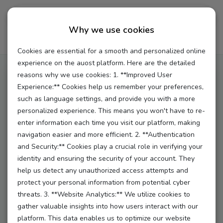
Why we use cookies
Home
Au Pair Program
Costs & Requirements
Cookies are essential for a smooth and personalized online
experience on the auost platform. Here are the detailed
reasons why we use cookies: 1. **Improved User
TOP AU PAIR DESTINATIONS
Experience:** Cookies help us remember your preferences,
such as language settings, and provide you with a more
personalized experience. This means you won't have to re-
enter information each time you visit our platform, making
Germany
navigation easier and more efficient. 2. **Authentication
and Security:** Cookies play a crucial role in verifying your
Spain
identity and ensuring the security of your account. They
help us detect any unauthorized access attempts and
United Kingdom
protect your personal information from potential cyber
threats. 3. **Website Analytics:** We utilize cookies to
Canada
gather valuable insights into how users interact with our
platform. This data enables us to optimize our website
OTHER DESTINATIONS